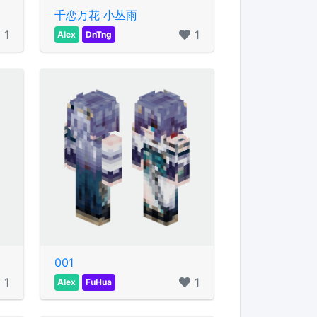
千恋万花 小丛雨
1
1
Alex
DnTng
001
1
1
Alex
FuHua