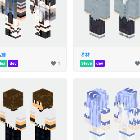
玛雅
塔林
1
lex
dev
Steve
dev