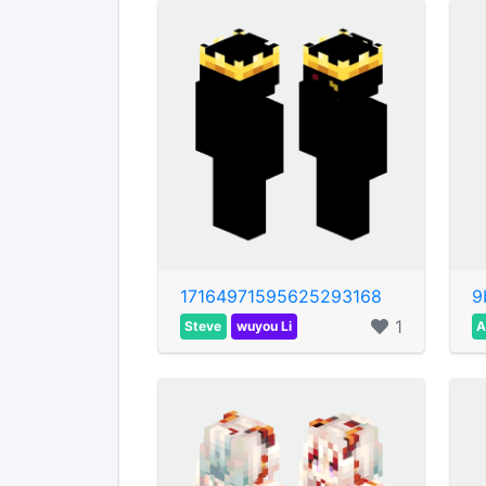
17164971595625293168
9
1
Steve
wuyou Li
A