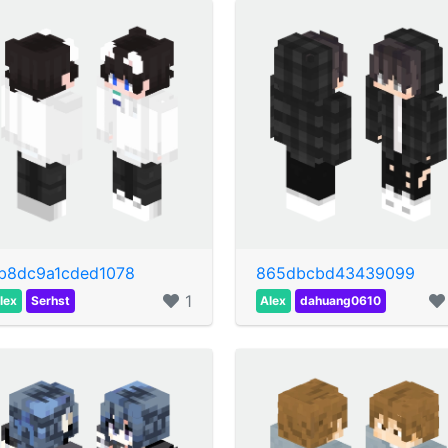
b8dc9a1cded1078
865dbcbd43439099
1
lex
Serhst
Alex
dahuang0610