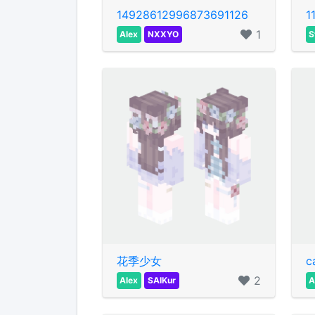
14928612996873691126
1
1
Alex
NXXYO
S
花季少女
c
2
Alex
SAlKur
A