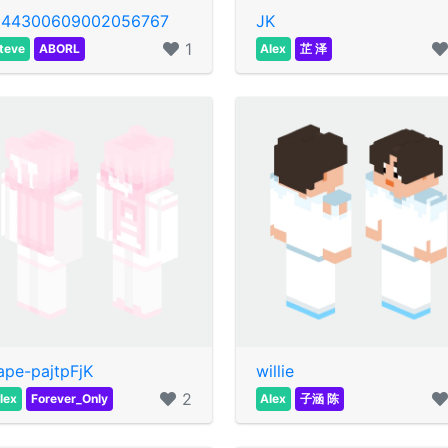
144300609002056767
JK
1
teve
ABORL
Alex
芷 泽
ape-pajtpFjK
willie
2
lex
Forever_Only
Alex
子涵 陈