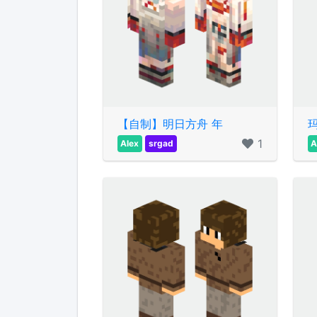
【自制】明日方舟 年
1
Alex
srgad
A