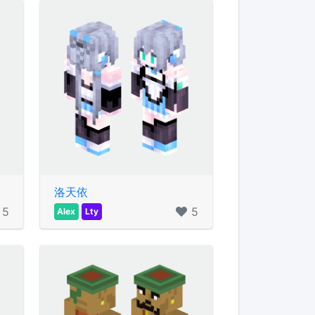
洛天依
5
5
Alex
Lty