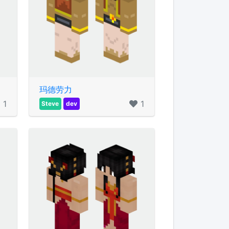
玛德劳力
1
1
Steve
dev